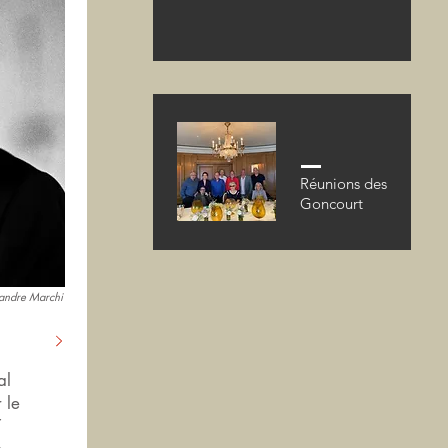
Réunions des
Goncourt
andre Marchi
al
 le
7