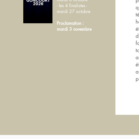
p
- les 4 finalistes -
q
mardi 27 octobre
t
h
Proclamation :
é
mardi 3 novembre
d
f
t
a
é
a
p