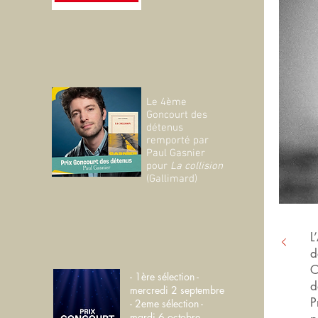
Le 4ème
Goncourt des
détenus
remporté par
Paul Gasnier
pour
La collision
(Gallimard)
L
d
C
- 1ère sélection -
d
mercredi 2 septembre
P
- 2eme sélection -
mardi 6 octobre