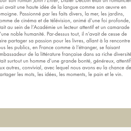
our son roman
John l’Enfer
, Didier Decoin était un romancie
ui avait une haute idée de la langue comme son œuvre en
émoigne. Passionné par les faits divers, la mer, les jardins,
omme de cinéma et de télévision, animé d’une foi profonde, 
tait au sein de l’Académie un lecteur attentif et un camarade
’une noble humanité. Par-dessus tout, il n’avait de cesse de
aire partager sa passion pour les livres, allant à la rencontre
ous les publics, en France comme à l’étranger, se faisant
mbassadeur de la littérature française dans sa riche diversité.
tait surtout un homme d’une grande bonté, généreux, attentif
ux autres, convivial, avec lequel nous avons eu la chance d
artager les mots, les idées, les moments, le pain et le vin.