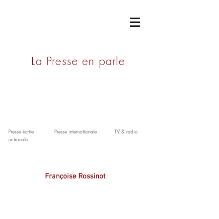
ACADÉMIE
GONCOURT
La Presse en parle
Presse écrite
Presse internationale
TV & radio
nationale
© 2026 Académie Goncourt.
Rédaction:
Françoise Rossinot
.
Mentions légales
Politique de confidentialité