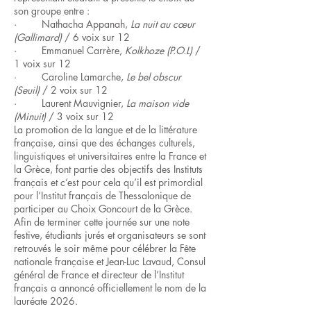
son groupe entre :
· Nathacha Appanah,
La nuit au cœur
(Gallimard)
/ 6 voix sur 12
· Emmanuel Carrère,
Kolkhoze (P.O.L)
/
1 voix sur 12
· Caroline Lamarche,
Le bel obscur
(Seuil)
/ 2 voix sur 12
· Laurent Mauvignier,
La maison vide
(Minuit)
/ 3 voix sur 12
La promotion de la langue et de la littérature
française, ainsi que des échanges culturels,
linguistiques et universitaires entre la France et
la Grèce, font partie des objectifs des Instituts
français et c’est pour cela qu’il est primordial
pour l’Institut français de Thessalonique de
participer au Choix Goncourt de la Grèce.
Afin de terminer cette journée sur une note
festive, étudiants jurés et organisateurs se sont
retrouvés le soir même pour célébrer la Fête
nationale française et Jean-Luc Lavaud, Consul
général de France et directeur de l’Institut
français a annoncé officiellement le nom de la
lauréate 2026.