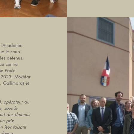
 l’Académie
ué le coup
des détenus.
au centre
ne Paule
s 2023, Mokhtar
. Gallimard) et
), opérateur du
e, sous le
urt des détenus
un prix
en leur faisant
x donne