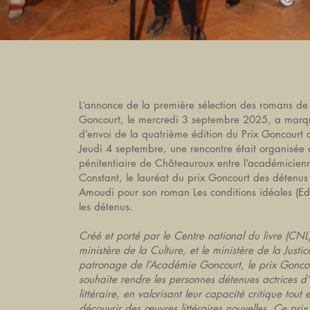
L’annonce de la première sélection des romans de
Goncourt, le mercredi 3 septembre 2025, a marq
d’envoi de la quatrième édition du Prix Goncourt 
Jeudi 4 septembre, une rencontre était organisée 
pénitentiaire de Châteauroux entre l’académicien
Constant, le lauréat du prix Goncourt des détenu
Amoudi pour son roman Les conditions idéales (Ed
les détenus.
Créé et porté par le Centre national du livre (CNL
ministère de la Culture, et le ministère de la Justic
patronage de l’Académie Goncourt, le prix Gonco
souhaite rendre les personnes détenues actrices d’
littéraire, en valorisant leur capacité critique tout 
découvrir des œuvres littéraires nouvelles. Ce pri