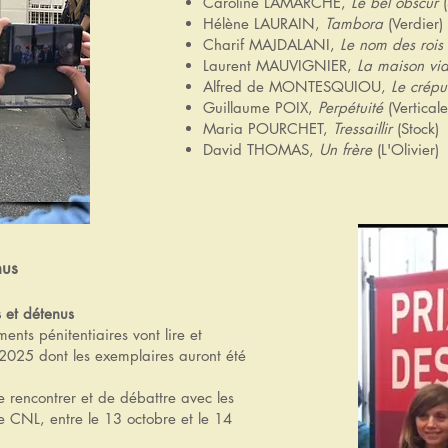
Caroline LAMARCHE,
Le bel obscur
(
Hélène LAURAIN,
Tambora
(Verdier)
Charif MAJDALANI,
Le nom des rois
Laurent MAUVIGNIER,
La maison vi
Alfred de MONTESQUIOU,
Le crép
Guillaume POIX,
Perpétuité
(Verticale
Maria POURCHET,
Tressaillir
(Stock)
David THOMAS,
Un frère
(L'Olivier)
nus
s et détenus
ents pénitentiaires vont lire et
 2025 dont les exemplaires auront été
 de rencontrer et de débattre avec les
le CNL, entre le 13 octobre et le 14