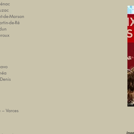
dénac
uzac
nt-de-Marsan
rtin-de-Ré
udun
uroux
cavo
méa
-Denis
e – Varces
Imag