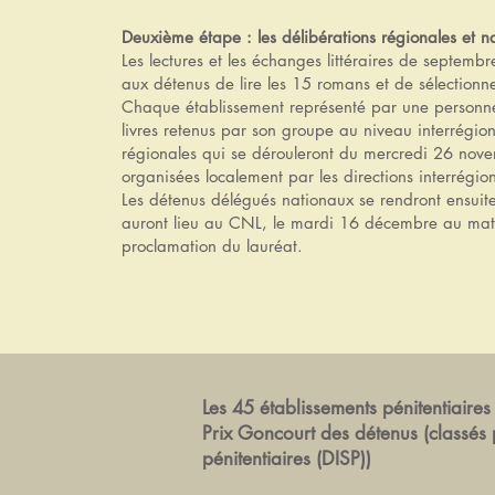
Deuxième étape : les délibérations régionales et n
Les lectures et les échanges littéraires de septemb
aux détenus de lire les 15 romans et de sélectionn
Chaque établissement représenté par une personne 
livres retenus par son groupe au niveau interrégion
régionales qui se dérouleront du mercredi 26 nov
organisées localement par les directions interrégion
Les détenus délégués nationaux se rendront ensuite
auront lieu au CNL, le mardi 16 décembre au matin
proclamation du lauréat.
Les 45 établissements pénitentiaire
Prix Goncourt des détenus (classés 
pénitentiaires (DISP))