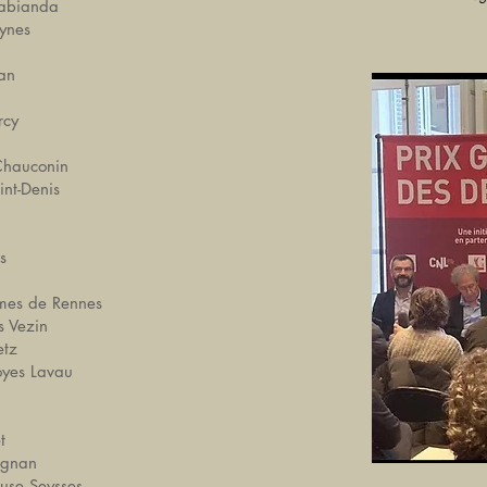
sabianda
uynes
nan
rcy
-Chauconin
int-Denis
s
mmes de Rennes
s Vezin
etz
oyes Lavau
t
pignan
ouse Seysses