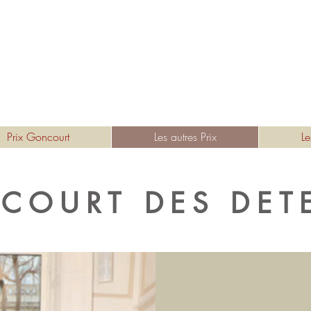
ACADÉMIE
GONCOURT
Prix Goncourt
Les autres Prix
Le
COURT DES DET