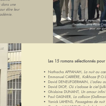
r dans une
ur élire leur
cadémie.
Jeudi 4 septembre, une
l’académicienne Paule Con
pour son roma
Les 15 romans sélectionnés pour 
Nathacha APPANAH,
La nuit au cœ
Emmanuel CARRÈRE,
Kolkhoze
(P.O.L
David DENEUFGERMAIN,
L'adieu a
David DIOP,
Où s'adosse le ciel
(Jull
Ghislaine DUNANT,
Un amour infin
Paul GASNIER,
La collision
(Gallimar
Yanick LAHENS,
Passagères de nuit