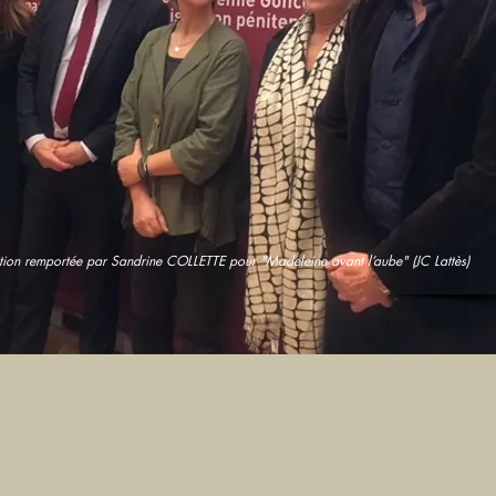
tion remportée par Sandrine COLLETTE pour "Madeleine avant l’aube" (JC Lattès)