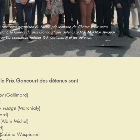
 rencontre organisée au centre pénitentiaire de Châteauroux entre
stant, le lauréat du prix Goncourt des détenus 2023, Mokhtar Amoudi
n Les conditions idéales (Ed. Gallimard) et les détenus.
le Prix Goncourt des détenus sont :
ur
(Gallimard)
)
u visage
(Marchialy)
iard)
i
(Albin Michel)
d)
(Sabine Wespieser)