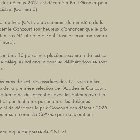
t des détenus 2025 est décerné à Paul Gasnier pour
llision
(Gallimard)
al du livre (CNL), établissement du ministère de la
adémie Goncourt sont heureux d’annoncer que le prix
tenus a été attribué à Paul Gasnier pour son roman
limard).
embre, 10 personnes placées sous main de justice
e délégués nationaux pour les délibérations se sont
os.
is mois de lectures assidues des 15 livres en lice
sus de la première sélection de l’Académie Goncourt,
une trentaine de rencontres avec les auteurs ayant eu
tres pénitentiaires partenaires, les délégués
oisi de décerner le prix Goncourt des détenus 2025
 pour son roman
La Collision
paru aux éditions
ommuniqué de presse de CNL ici