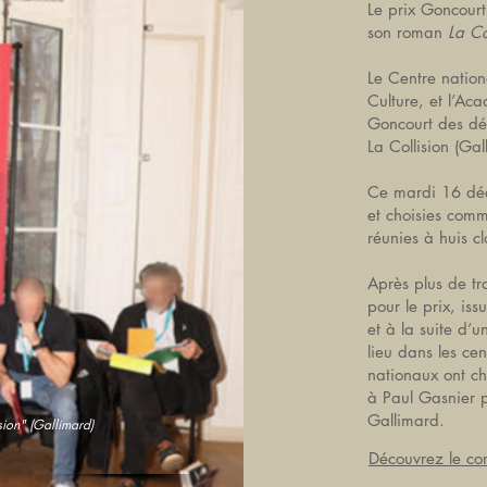
Le prix Goncour
son roman
La Co
Le Centre nation
Culture, et l’Ac
Goncourt des dé
La Collision (Gal
Ce mardi 16 déc
et choisies comm
réunies à huis cl
Après plus de tro
pour le prix, is
et à la suite d’
lieu dans les cen
nationaux ont ch
à Paul Gasnier
Gallimard.
sion" (Gallimard)
​Découvrez le c