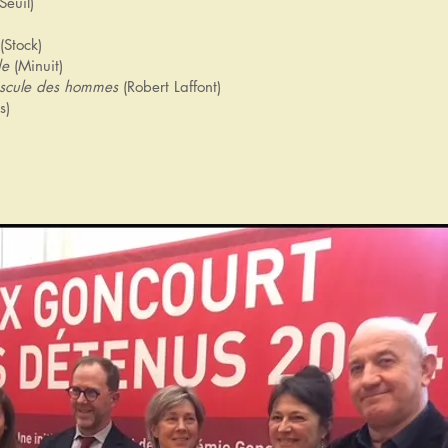
Seuil)
(Stock)
de
(Minuit)
uscule des hommes
(Robert Laffont)
s)