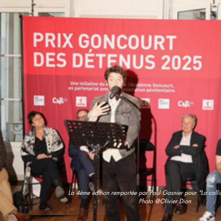
La 4ème édition remportée par Paul Gasnier pour "La colli
Photo @Olivier Dion